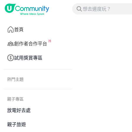
首頁
創作者合作平台
試用獎賞專區
熱門主題
親子專區
放電好去處
親子旅遊