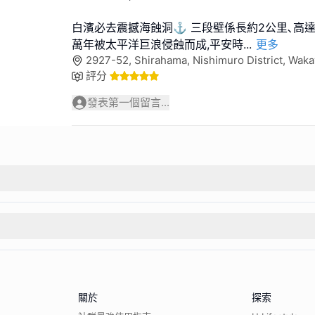
白濱必去震撼海蝕洞⚓️ 三段壁係長約2公里､高達
萬年被太平洋巨浪侵蝕而成,平安時
...
更多
2927-52, Shirahama, Nishimuro District, W
評分
發表第一個留言...
關於
探索