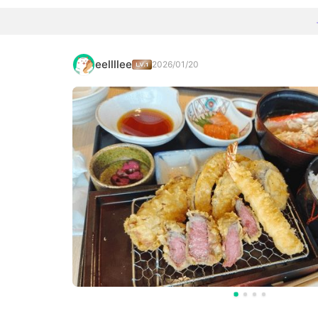
eellllee
2026/01/20