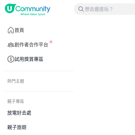
首頁
創作者合作平台
試用獎賞專區
熱門主題
親子專區
放電好去處
親子旅遊