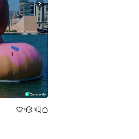
Next slide
7
0