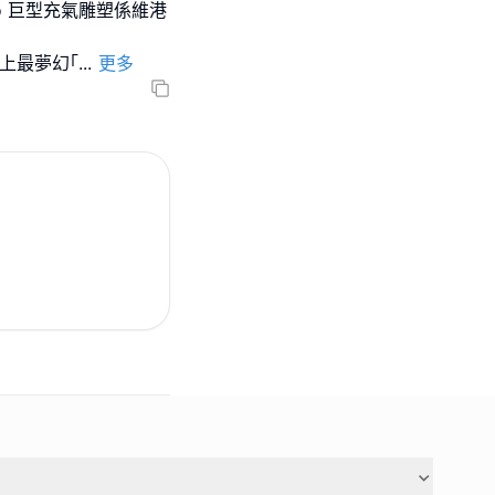
mo 巨型充氣雕塑係維港
史上最夢幻｢
...
更多