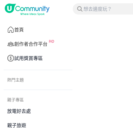
首頁
創作者合作平台
試用獎賞專區
熱門主題
親子專區
放電好去處
親子旅遊