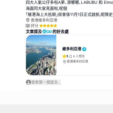
四大人氣公仔多啦A夢､滑嘟嘟､LABUBU 和 EI
海面同大家見面啦,呢個
｢維港海上大巡遊｣就會係11月1日正式啟航,呢隊
香港維多利亞港
評分
文章提及
的好去處
維多利亞港
5
4
人想去
香港維多利亞港
發表第一個留言...