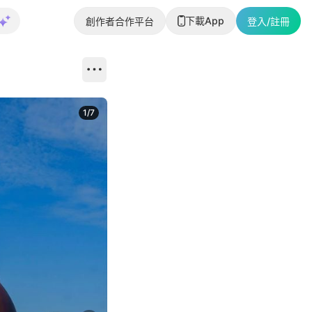
下載App
創作者合作平台
登入/註冊
1
/
7