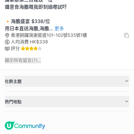
鍾意食海膽嘅我即刻過嚟試吓
🔸海膽盛宴 $338/位
用日本直送海膽,海膽
...
更多
香港銅鑼灣謝斐道101-102號535號1樓
人均消費
HK$
338
評分
顯示所有留言(
7
)...
社群主題
熱門地點