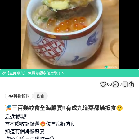
Loaded
:
Unmute
100.00%
【立即參加】免費參觀多個展覽！
68
7
著數報料
飲食
🎏三百幾蚊食全海膽宴‼️有成九道菜都幾抵食😲
最近發現‼️
雪村嚟咗銅鑼灣🤩位置都好方便
知道有個海膽盛宴
講緊都係三百幾蚊一位