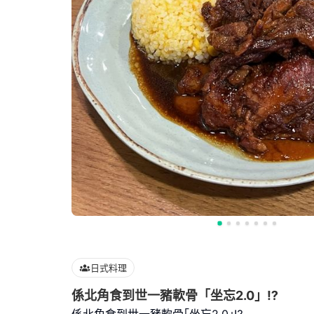
日式料理
係北角食到世一豬軟骨「坐忘2.0」⁉️