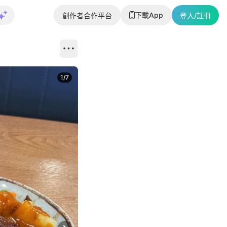
下載App
創作者合作平台
登入/註冊
1
/
7