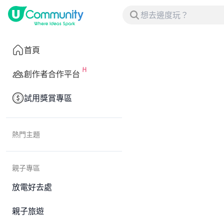
首頁
創作者合作平台
試用獎賞專區
熱門主題
親子專區
放電好去處
親子旅遊