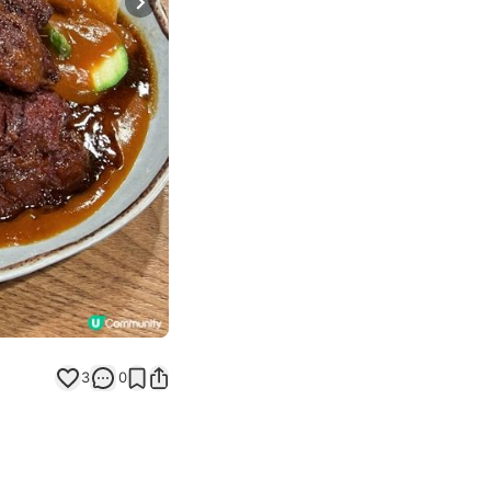
Next slide
3
0