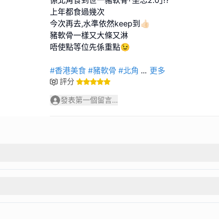
係北角食到世一豬軟骨｢坐忘2.0｣⁉️
上年都食過幾次
今次再去,水準依然keep到👍🏻
豬軟骨一樣又大條又淋
唔使點等位先係重點😉
#香港美食
#豬軟骨
#北角
...
更多
評分
發表第一個留言...