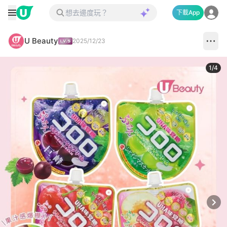
下載App
U Beauty
2025/12/23
1
/
4
Next