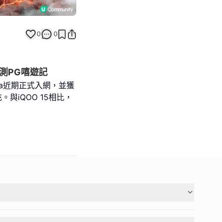
0
0
機實測PG嘻遊記
tra近期正式入網，並獲
。與iQOO 15相比，