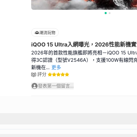
潮流玩物
iQOO 15 Ultra入網曝光，2026性能新
2026年的首款性能旗艦即將亮相－iQOO 15 Ul
得3C認證（型號V2546A），支援100W有線閃充
新機在
...
更多
評分
發表第一個留言...