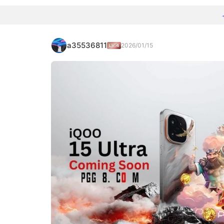
a35536811
2026/01/15