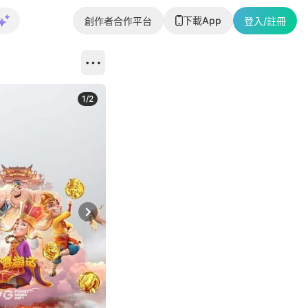
下載App
創作者合作平台
登入/註冊
1
/
2
即睇更多社
Next slide
返回帖文