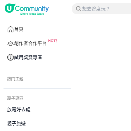
首頁
創作者合作平台
試用獎賞專區
熱門主題
親子專區
放電好去處
親子旅遊