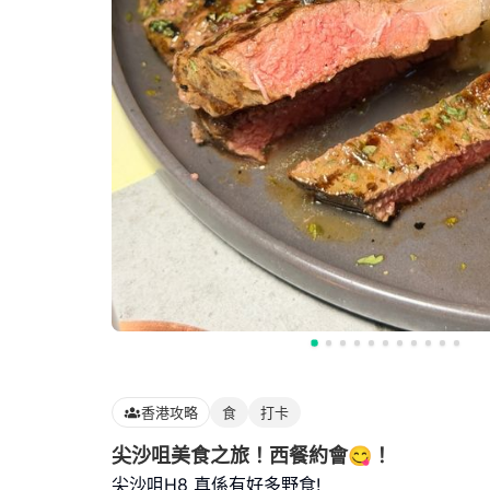
香港攻略
食
打卡
尖沙咀美食之旅！西餐約會😋！
尖沙咀H8 真係有好多野食!