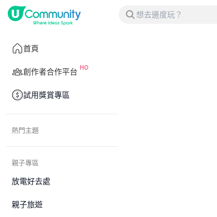
首頁
創作者合作平台
試用獎賞專區
熱門主題
親子專區
放電好去處
親子旅遊