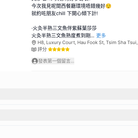
今次我見呢間西餐廳環境唔錯幾好😌
就約咗朋友chill 下開心傾下計!
·火灸半熟三文魚伴紫蘇葉莎莎
火灸半熟三文魚熟度煮到剛
...
更多
H8, Luxury Court, Hau Fook St, Tsim Sha Tsu
評分
發表第一個留言...