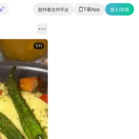
下載App
創作者合作平台
登入/註冊
1
/
11