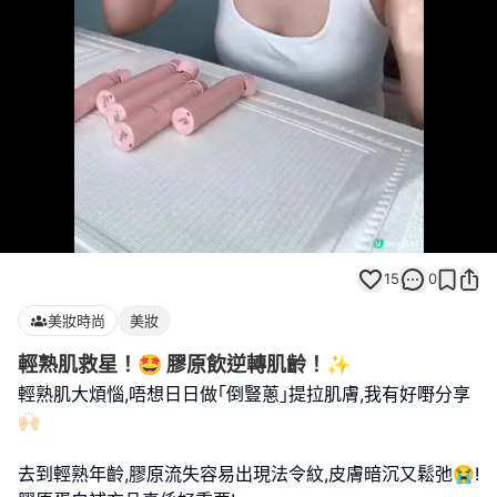
Loaded
:
Unmute
43.64%
15
0
美妝時尚
美妝
輕熟肌救星！🤩 膠原飲逆轉肌齡！✨
輕熟肌大煩惱,唔想日日做｢倒豎蔥｣提拉肌膚,我有好嘢分享
🙌🏻
去到輕熟年齡,膠原流失容易出現法令紋,皮膚暗沉又鬆弛😭!