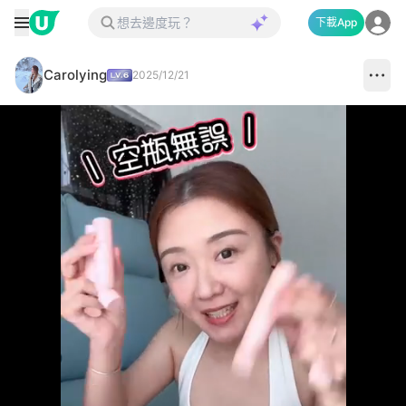
下載App
Carolying
2025/12/21