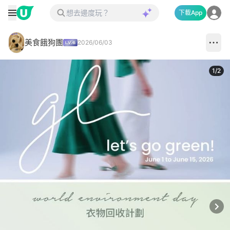
下載App
美食餓狗團
2026/06/03
1
/
2
Next