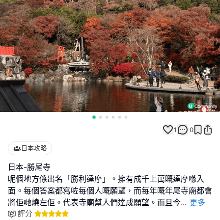
1
0
日本攻略
日本-勝尾寺
呢個地方係出名「勝利達摩」。擁有成千上萬嘅達摩喺入
面。每個答案都寫咗每個人嘅願望，而每年嘅年尾寺廟都會
將佢哋燒左佢。代表寺廟幫人們達成願望。而且今
...
更多
評分