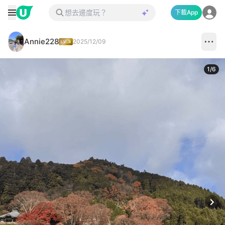
下載App
Annie228
2025/12/09
1
/
6
Next