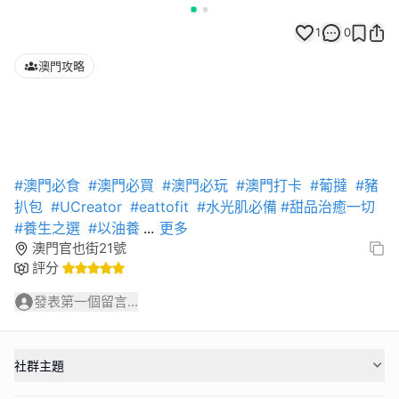
1
0
澳門攻略
#澳門必食
#澳門必買
#澳門必玩
#澳門打卡
#葡撻
#豬
扒包
#UCreator
#eattofit
#水光肌必備
#甜品治癒一切
#養生之選
#以油養
...
更多
澳門官也街21號
評分
發表第一個留言...
社群主題