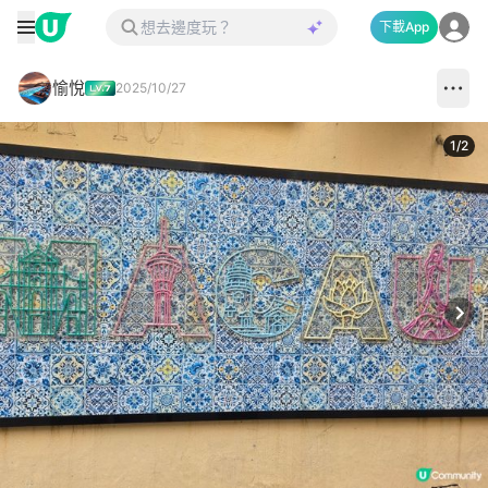
下載App
愉悅
2025/10/27
1
/
2
Next