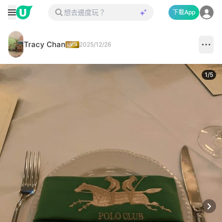
下載App
Tracy Chan
2025/12/26
1
/
5
Next