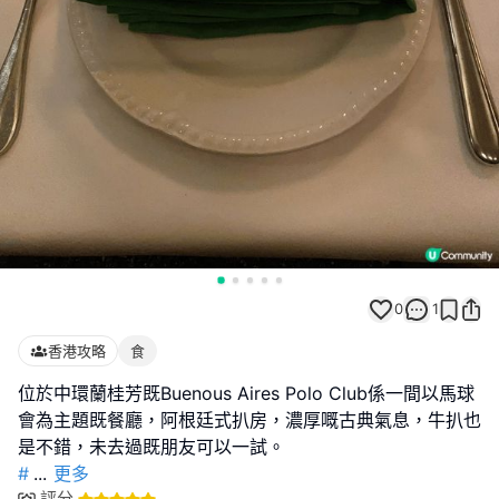
0
1
香港攻略
食
位於中環蘭桂芳既Buenous Aires Polo Club係一間以馬球
會為主題既餐廳，阿根廷式扒房，濃厚嘅古典氣息，牛扒也
#
...
更多
評分