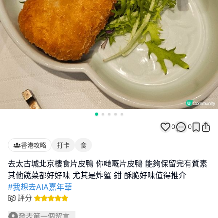
0
0
香港攻略
打卡
食
去太古城北京樓食片皮鴨 你哋嘅片皮鴨 能夠保留完有質素
#我想去AIA嘉年華
評分
發表第一個留言...