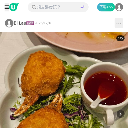
下載App
Bi Lau
2025/12/18
1
/
5
Next