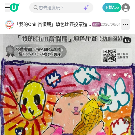
下載App
「我的Chill賞假期」填色比賽投票進行中✅
2026/06/01
1
/
2
Next