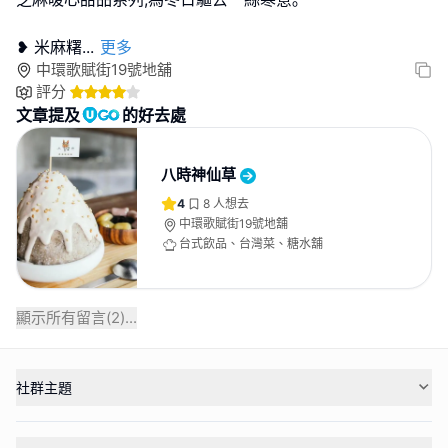
❥ 米麻糬
...
更多
中環歌賦街19號地舖
評分
文章提及
的好去處
八時神仙草
4
8
人想去
中環歌賦街19號地舖
台式飲品、台灣菜、糖水舖
顯示所有留言(
2
)...
社群主題