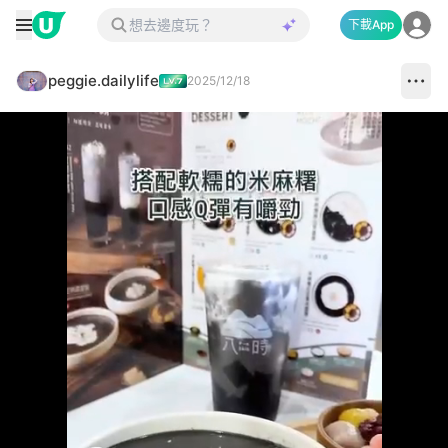
下載App
peggie.dailylife
2025/12/18