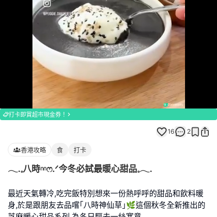
Loaded
:
Unmute
100.00%
打卡即賞超市現金券！
16
2
香港攻略
食
打卡
𓂃.𓈒八時𓎏ෆ.ᐟ今冬必試最暖心甜品𓈒𓂃.
最近天氣轉冷,吃完飯特別想來一份熱呼呼的甜品和飲料暖
身,於是跟朋友去品嚐｢八時神仙草｣🌿這個秋冬全新推出的
芝麻暖心甜品系列,為冬日驅去一絲寒意｡