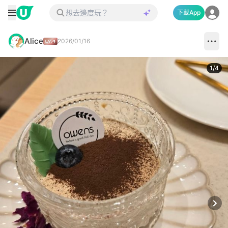
下載App
Alice
2026/01/16
1
/
4
Next