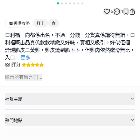
5
1
香港攻略
打卡
食
口利福一向都係出名，不過一分錢一分貨真係講得無錯。口
利福嘅出品真係款款精緻又好味，賣相又吸引。好似佢個
煙燻脆皮三黃雞，雞皮燒到脆卜卜，但雞肉依然嫩滑無比，
入口
...
更多
評分
顯示所有留言(
1
)...
社群主題
熱門地點