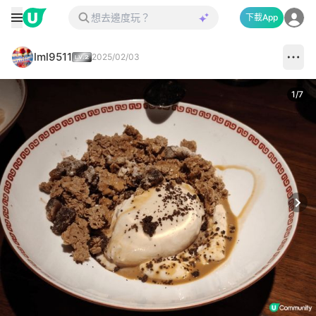
下載App
lml9511
2025/02/03
1
/
7
Next