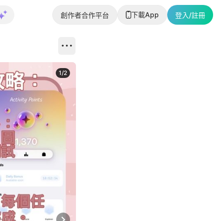
下載App
創作者合作平台
登入/註冊
1
/
2
即睇更多社