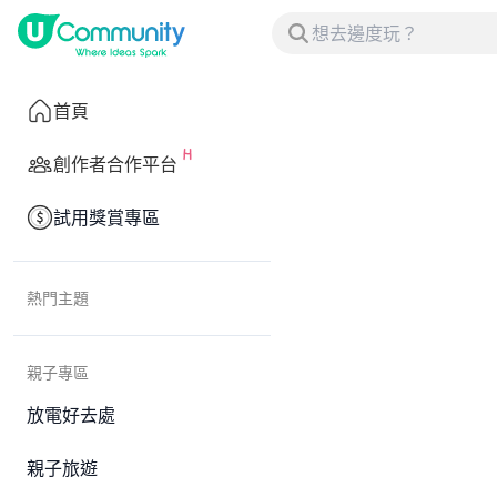
首頁
創作者合作平台
試用獎賞專區
熱門主題
親子專區
放電好去處
親子旅遊