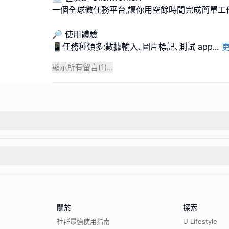
一個全球微任務平台,讓你用空餘時間完成簡單工作
🔎 使用體驗
📱任務種類多:數據輸入､圖片標記､測試 app
...
顯示所有留言(
1
)...
關於
探索
社群最強使用指南
U Lifestyle