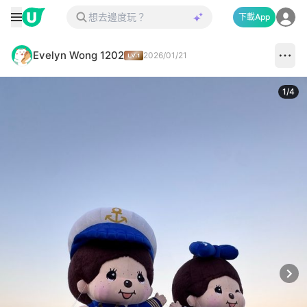
下載App
Evelyn Wong 1202
2026/01/21
1
/
4
Next