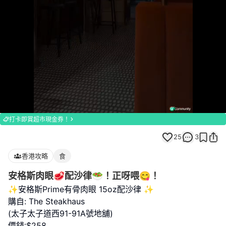
Loaded
:
Unmute
100.00%
打卡即賞超市現金券！
25
3
香港攻略
食
安格斯肉眼🥩配沙律🥗！正呀喂😋！
✨安格斯Prime有骨肉眼 15oz配沙律 ✨
購自: The Steakhaus
(太子太子道西91-91A號地舖)
價錢:$258