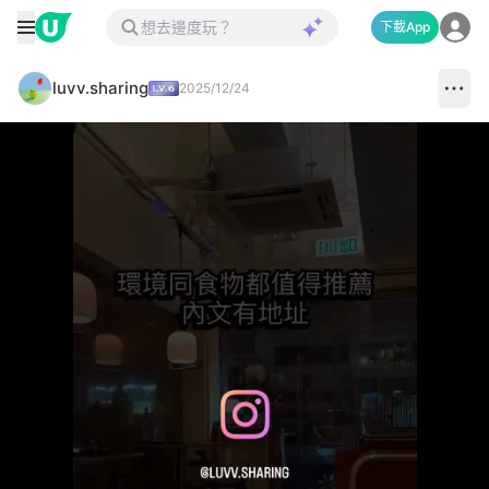
下載App
luvv.sharing
2025/12/24