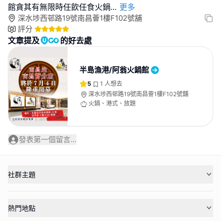
館貪其有無限時任飲任食火鍋
...
更多
深水埗西邨路19號南昌薈1樓F102號舖
評分
文章提及
的好去處
半島漁港/阿翁火鍋館
5
1
人想去
深水埗西邨路19號南昌薈1樓F102號舖
火鍋、港式、放題
發表第一個留言...
社群主題
熱門地點