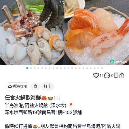
12
0
香港攻略
食
打卡
任食火鍋歎海鮮🦀🍲🍽️
半島漁港/阿翁火鍋館 (深水埗) 📍
深水埗西邨路19號南昌薈1樓F102號舖
係時候打邊爐🍲｡朋友聚會相約南昌薈半島海港/阿翁火鍋