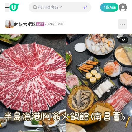
下載App
超級大肥妹
2026/06/03
1
/
21
Next