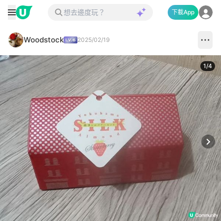
下載App
Woodstock
2025/02/19
1
/
4
Next