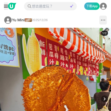
下載App
Yu Mini
2025/12/26
1
/
2
Next