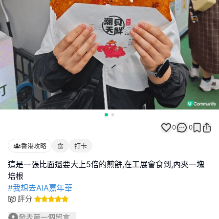
0
0
香港攻略
食
打卡
這是一張比面還要大上5倍的煎餅,在工展會食到,內夾一塊
#我想去AIA嘉年華
評分
發表第一個留言...