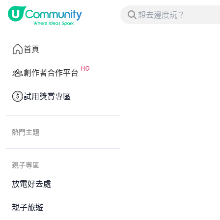
首頁
創作者合作平台
試用獎賞專區
熱門主題
親子專區
放電好去處
親子旅遊