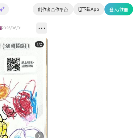
下載App
創作者合作平台
登入/註冊
2026/06/01
1
/
2
即睇更多社