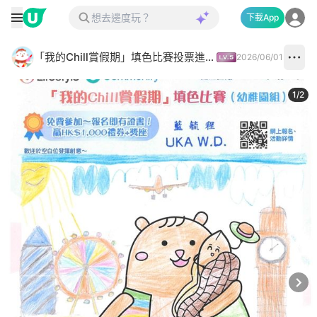
下載App
「我的Chill賞假期」填色比賽投票進行中✅
2026/06/01
1
/
2
Next