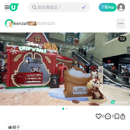
下載App
kenzaf
2025/12/23
1
/
2
Next
0
0
親子