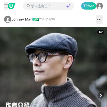
下載App
Johnny Man
2025/12/30
1
/
2
Next