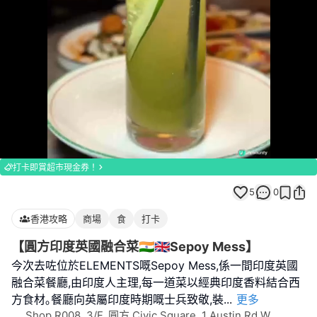
Loaded
:
Unmute
100.00%
打卡即賞超市現金券！
5
0
香港攻略
商場
食
打卡
【圓方印度英國融合菜🇮🇳🇬🇧Sepoy Mess】
今次去咗位於ELEMENTS嘅Sepoy Mess,係一間印度英國
融合菜餐廳,由印度人主理,每一道菜以經典印度香料結合西
方食材｡餐廳向英屬印度時期嘅士兵致敬,裝
...
更多
Shop R008, 3/F, 圓方 Civic Square, 1 Austin Rd W,