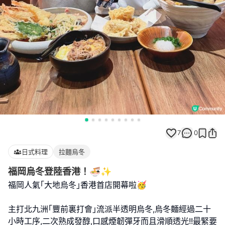
7
0
日式料理
拉麵烏冬
福岡烏冬登陸香港！🍜✨
福岡人氣｢大地烏冬｣香港首店開幕啦🥳
主打北九洲｢豐前裏打會｣流派半透明烏冬,烏冬麵經過二十
小時工序,二次熟成發醇,口感煙韌彈牙而且滑順透光!!最緊要