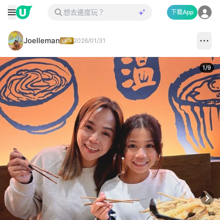
下載App
Joelleman
2026/01/31
1
/
9
Next