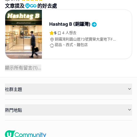
文章提及
的好去處
Hashtag B (銅鑼灣)
5
4
人想去
銅鑼灣利園山道73號寶榮大廈地下F號
舖
甜品、西式、麵包店
顯示所有留言(
1
)...
社群主題
熱門地點