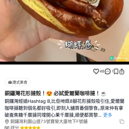
Loaded
:
Unmute
100.00%
48
1
港式美食
銅鑼灣花形撻殼！😍 必試愛爾蘭咖啡撻！☕️
銅鑼灣經過Hashtag B,比佢哋既8瓣花形撻殼吸引住,愛爾蘭
咖啡撻聽到個名都好吸引,即刻入舖買番個黎食｡原來仲有拿
破崙焦糖千層撻同埋開心果千層撻,順便都買黎
...
更多
銅鑼灣利園山道73號寶榮大廈地下F號舖
評分