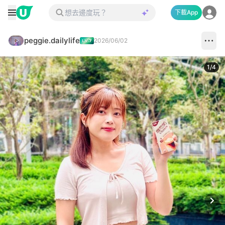
下載App
peggie.dailylife
2026/06/02
1
/
4
Next