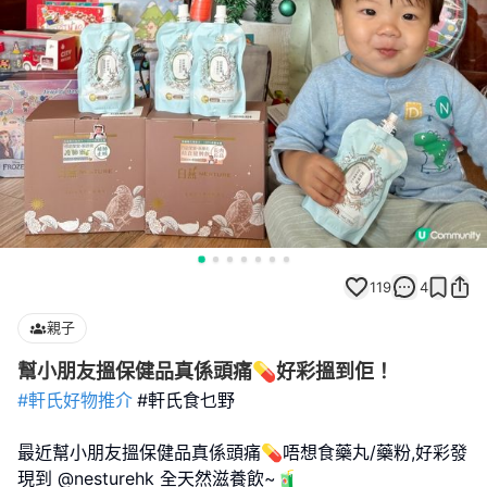
119
4
親子
幫小朋友搵保健品真係頭痛💊好彩搵到佢！
#軒氏好物推介
#軒氏食乜野
最近幫小朋友搵保健品真係頭痛💊唔想食藥丸/藥粉,好彩發
現到 @nesturehk 全天然滋養飲~🧃