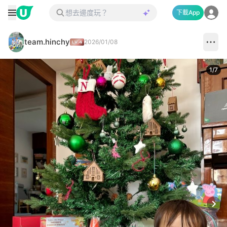
下載App
team.hinchy
2026/01/08
1
/
7
Next