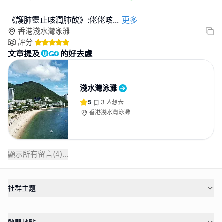
《護肺靈止咳潤肺飲》:佬佬咳
...
更多
香港淺水灣泳灘
評分
文章提及
的好去處
淺水灣泳灘
5
3
人想去
香港淺水灣泳灘
顯示所有留言(
4
)...
社群主題
熱門地點