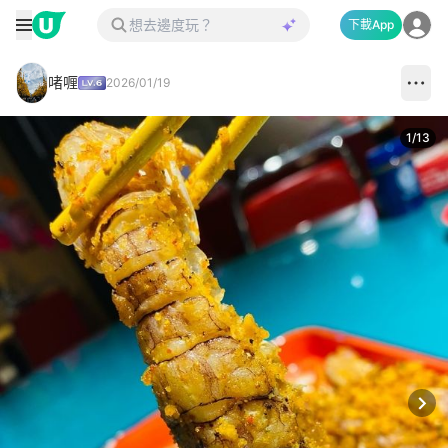
下載App
啫喱
2026/01/19
1
/
13
Next