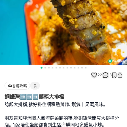
22
3
香港攻略
食
銅鑼灣➡️➡️➡️囍筷大排檔
諗起大排檔,就好掛住嗰種熱辣辣､鑊氣十足嘅風味｡
朋友告知坪洲嘅人氣海鮮菜館囍筷,喺銅鑼灣開咗大排檔分
店｡而家唔使坐船都食到生猛海鮮同地道鑊氣小炒｡