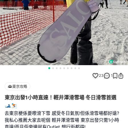
23
1
東京攻略
東京出發1小時直達！輕井澤滑雪場 冬日滑雪首選
🎿⛷️
去東京梗係要嚟滑下雪 感受冬日氣氛!但係滑雪場都好遠?
我私心推薦大家去呢個 輕井澤滑雪場 東京出發只需1小時
直達!而且佢旁邊就有Outlet 想行街都得!