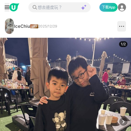
下載App
IceChiu
2025/12/29
1
/
2
Next