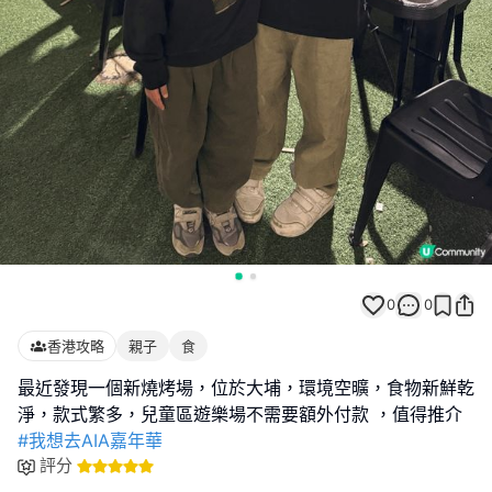
0
0
香港攻略
親子
食
最近發現一個新燒烤場，位於大埔，環境空曠，食物新鮮乾
#我想去AIA嘉年華
評分