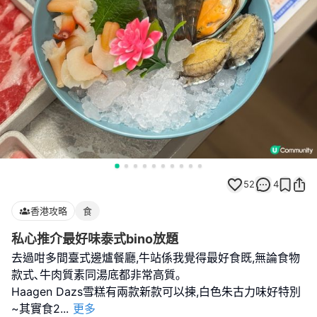
52
4
香港攻略
食
私心推介最好味泰式bino放題
去過咁多間臺式邊爐餐廳,牛站係我覺得最好食既,無論食物
款式､牛肉質素同湯底都非常高質｡
Haagen Dazs雪糕有兩款新款可以揀,白色朱古力味好特別
~其實食2
...
更多