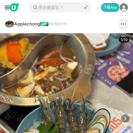
下載App
Applechong
2026/01/11
1
/
10
Next