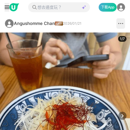
下載App
Angushomme Chan
2026/01/21
1
/
7
Next