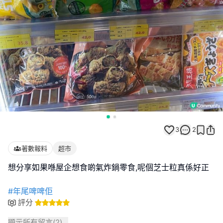
3
2
著數報料
超市
想分享如果喺屋企想食啲氣炸鍋零食,呢個芝士粒真係好正
#年尾啤啤佢
評分
顯示所有留言(
2
)...