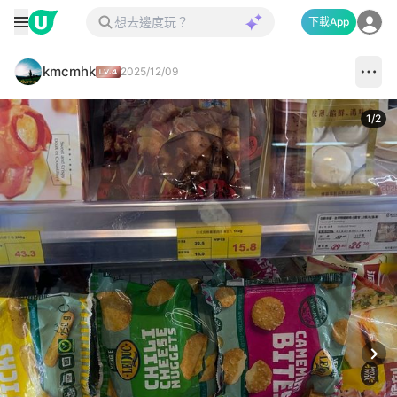
下載App
kmcmhk
2025/12/09
1
/
2
Next