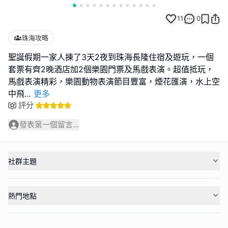
11
0
珠海攻略
聖誕假期一家人揀了3天2夜到珠海長隆住宿及遊玩，一個
套票有齊2晚酒店加2個樂園門票及馬戲表演。超值抵玩，
馬戲表演精彩，樂園動物表演節目豐富，煙花匯演，水上空
中飛
...
更多
評分
發表第一個留言...
社群主題
熱門地點