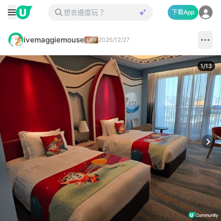
下載App
ivemaggiemouse
2025/12/27
1
/
13
Next