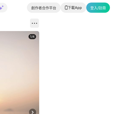
下載App
創作者合作平台
登入/註冊
1
/
4