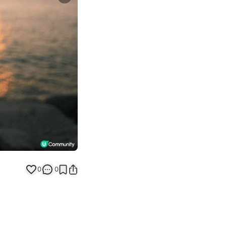
Next slide
0
0