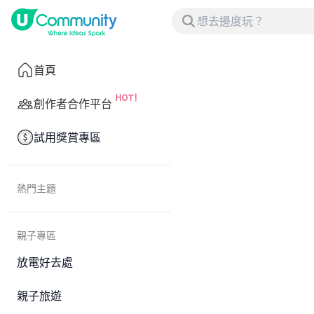
首頁
創作者合作平台
試用獎賞專區
熱門主題
親子專區
放電好去處
親子旅遊