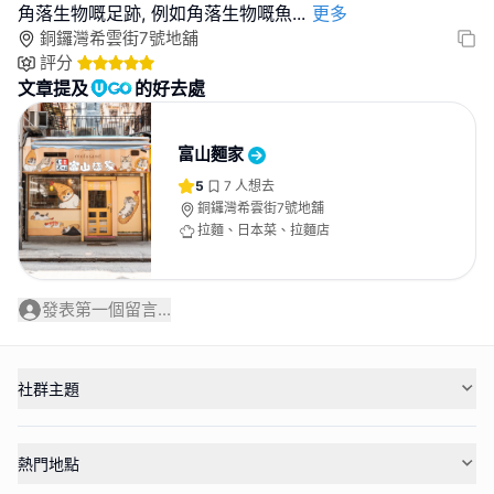
角落生物嘅足跡, 例如角落生物嘅魚
...
更多
銅鑼灣希雲街7號地舖
評分
文章提及
的好去處
富山麵家
5
7
人想去
銅鑼灣希雲街7號地舖
拉麵、日本菜、拉麵店
發表第一個留言...
社群主題
熱門地點