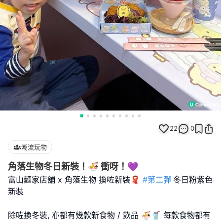
22
0
潮流玩物
角落生物冬日新裝！🍜 衝呀！💜
富山麵家店舖 x 角落生物 換咗新裝🧣
#第二彈
冬日粉紫色
新裝
除咗換冬裝, 亦都有幾款新食物 / 飲品 🍜🥤 每款食物都有