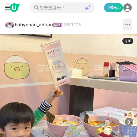
下載App
babychan_adrian
2025/12/16
1
/
10
Next