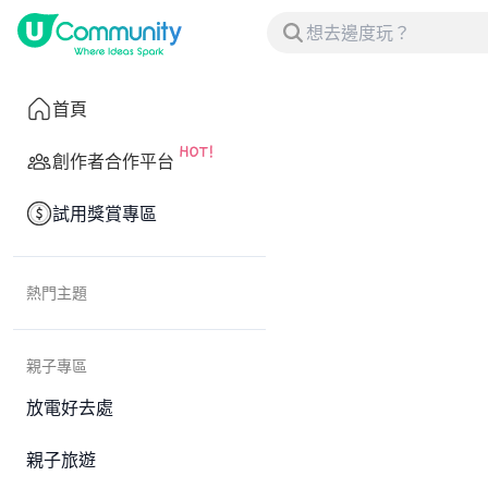
首頁
創作者合作平台
試用獎賞專區
熱門主題
親子專區
放電好去處
親子旅遊