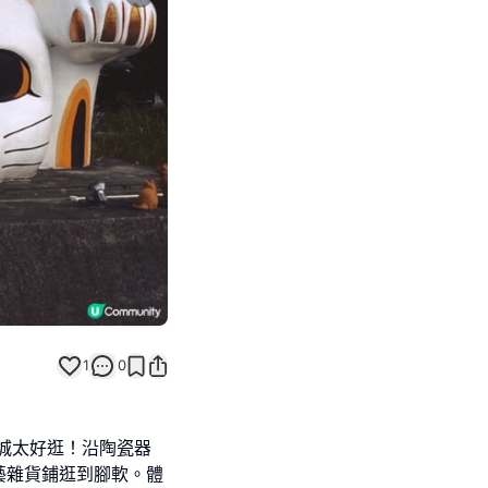
Next slide
1
0
城太好逛！沿陶瓷器
藝雜貨鋪逛到腳軟。體