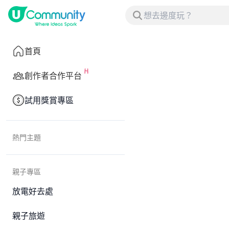
首頁
創作者合作平台
試用獎賞專區
熱門主題
親子專區
放電好去處
親子旅遊