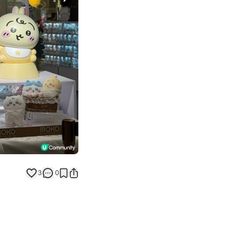
Next slide
3
0