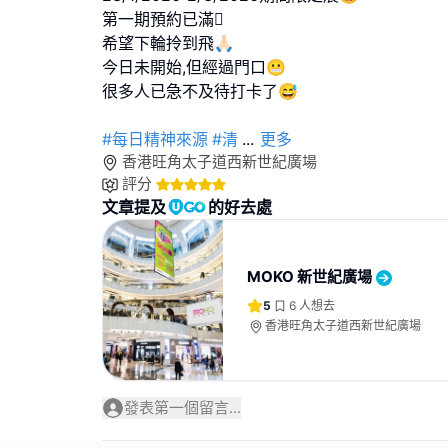
第一期預約已滿🫩
希望下輪拎到飛🙏🏻
今日未開始,但經過門口😬
很多人已急不及待打卡了😅
#每日精神來源
#清
...
更多
香港旺角太子道西新世紀廣場
評分
文章提及
的好去處
MOKO 新世紀廣場
5
6
人想去
香港旺角太子道西新世紀廣場
發表第一個留言...