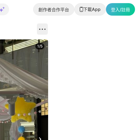
下載App
創作者合作平台
登入/註冊
1
/
5