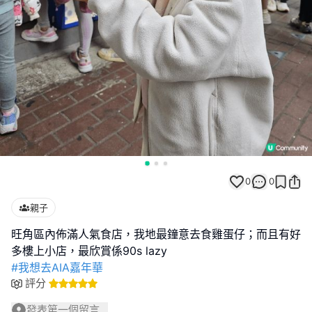
0
0
親子
旺角區內佈滿人氣食店，我地最鐘意去食雞蛋仔；而且有好
#我想去AIA嘉年華
評分
發表第一個留言...