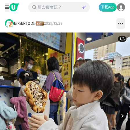
下載App
kikikk1025
2025/12/23
1
/
3
Next