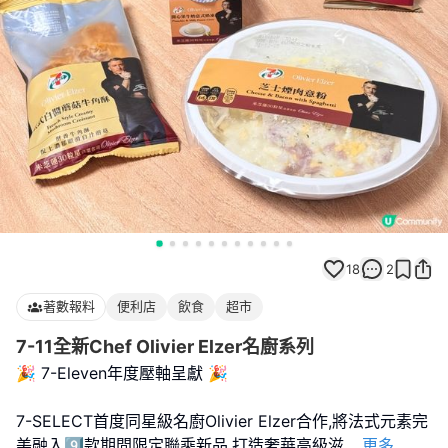
18
2
著數報料
便利店
飲食
超市
7-11全新Chef Olivier Elzer名廚系列
🎉 7-Eleven年度壓軸呈獻 🎉
7-SELECT首度同星級名廚Olivier Elzer合作,將法式元素完
美融入9️⃣款期間限定聯乘新品,打造奢華高級滋
...
更多