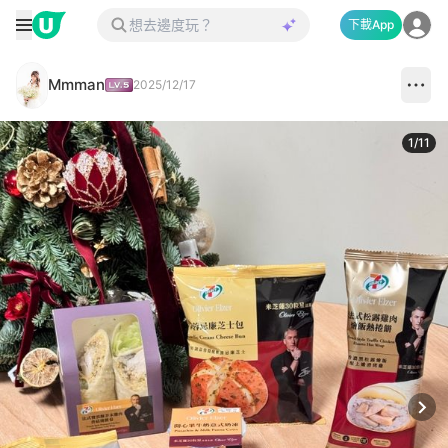
下載App
Mmman
2025/12/17
1
/
11
Next