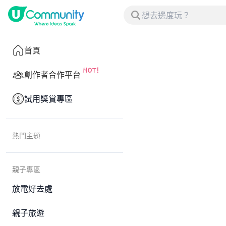
首頁
創作者合作平台
試用獎賞專區
熱門主題
親子專區
放電好去處
親子旅遊