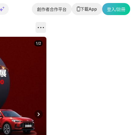
下載App
創作者合作平台
登入/註冊
1
/
2
即睇更多社
Next slide
返回帖文