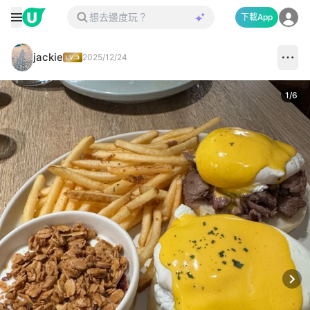
下載App
jackie
2025/12/24
1
/
6
Next