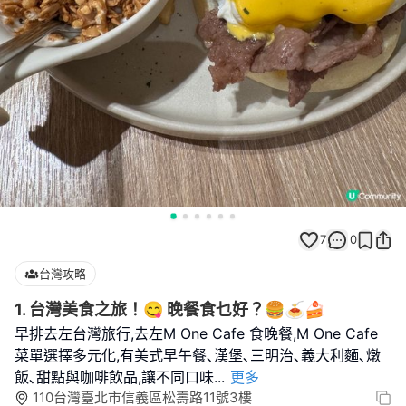
7
0
台灣攻略
1. 台灣美食之旅！😋 晚餐食乜好？🍔🍝🍰
早排去左台灣旅行,去左M One Cafe 食晚餐,M One Cafe
菜單選擇多元化,有美式早午餐､漢堡､三明治､義大利麵､燉
飯､甜點與咖啡飲品,讓不同口味
...
更多
110台灣臺北市信義區松壽路11號3樓