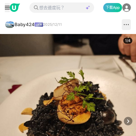
下載App
Baby424
2025/12/11
1
/
4
Next