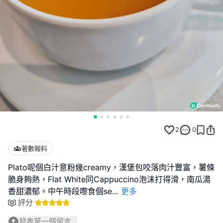
2
0
著數報料
Plato呢個白汁意粉幾creamy，漢堡包咬落肉汁豐富，薯條
脆身夠熱，Flat White同Cappuccino泡沫打得滑，南瓜湯
香甜濃郁。中午時段嚟食個se
...
更多
評分
發表第一個留言...