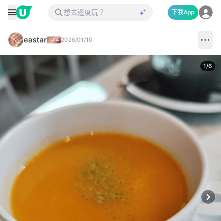
下載App
eastar
2026/01/10
1
/
6
Next